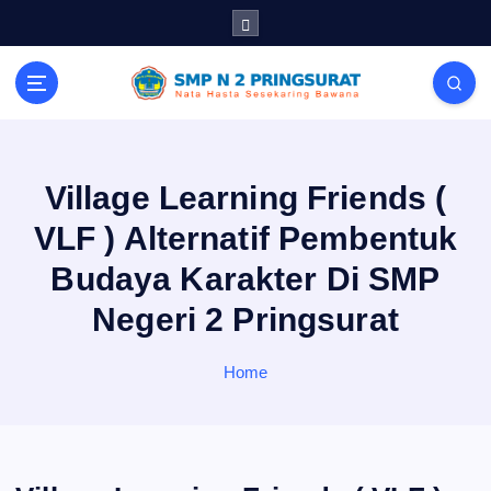
S
k
i
p
t
o
c
o
Village Learning Friends (
n
VLF ) Alternatif Pembentuk
t
e
Budaya Karakter Di SMP
n
Negeri 2 Pringsurat
t
Home