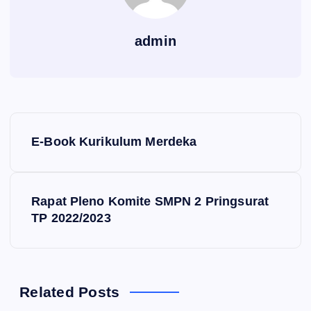
admin
N
E-Book Kurikulum Merdeka
a
v
Rapat Pleno Komite SMPN 2 Pringsurat
TP 2022/2023
i
g
a
Related Posts