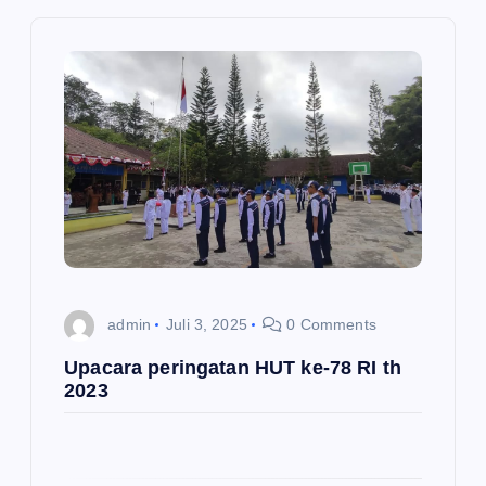
s
i
p
o
s
admin
Juli 3, 2025
0 Comments
Upacara peringatan HUT ke-78 RI th
2023